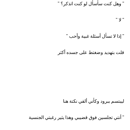
" وهل كنت سأسأل لو كنت اتذكر؟ "
" لا "
" إذا لا تسأل أسئلة غبية وأحب "
قلت بتهديد وضغتط على جسده أكثر
ليبتسم ببرود وكأني ألقي نكتة هنا
" أنتي تجلسين فوق قضيبي وهذا يثير رغبتي الجنسية