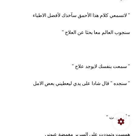
" لاتسمعي كلام هذا الأحمق سآخذك لأفضل الاطباء
سنجوب العالم معا بحثا عن العلاج "
" سمعت بنفسك لايوجد علاج "
" سنجده " قال شادا على يدي ليعطيني بعض الامل
" أنا انتهيت "
همست وتمددت على السرير مغمضة عيوني