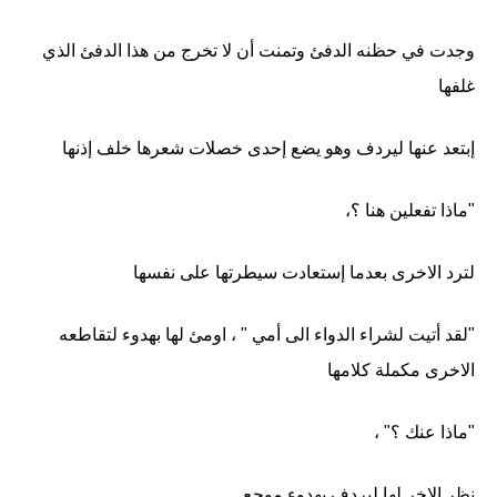
وجدت في حظنه الدفئ وتمنت أن لا تخرج من هذا الدفئ الذي
غلفها
إبتعد عنها ليردف وهو يضع إحدى خصلات شعرها خلف إذنها
"ماذا تفعلين هنا ؟،
لترد الاخرى بعدما إستعادت سيطرتها على نفسها
"لقد أتيت لشراء الدواء الى أمي " ، اومئ لها بهدوء لتقاطعه
الاخرى مكملة كلامها
"ماذا عنك ؟" ،
نظر الاخر لها ليردف بهدوء موجع