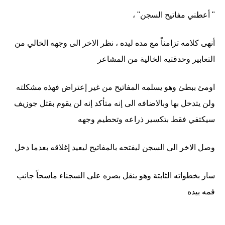
" أعطني مفاتيح السجن" ،
أنهى كلامه تزامناً مع مده ليده ، نظر الاخر الى وجهه الخالي من
التعابير وحدقتيه الخالية من المشاعر
اومئ ببطئ وهو يسلمه المفاتيح من غير إعتراض فهذه مشكلته
ولن يتدخل بها وبالاضافه الى إنه متأكد إنه لن يقوم بقتل جوزيف
سيكتفي فقط بتكسير ذراعه وتحطيم وجهه
وصل الاخر الى السجن ليفتحه بالمفاتيح ليعيد إغلاقه بعدما دخل
سار بخطواته الثابتة وهو ينقل بصره على السجناء ماسحاً جانب
فمه بيده