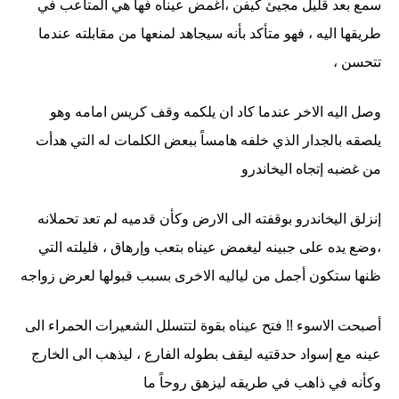
سمع بعد قليل مجيئ كيفن ،أغمض عيناه فها هي المتاعب في
طريقها اليه ، فهو متأكد بأنه سيجاهد لمنعها من مقابلته عندما
تتحسن ،
وصل اليه الاخر عندما كاد ان يلكمه وقف كريس امامه وهو
يلصقه بالجدار الذي خلفه هامساً ببعض الكلمات له التي هدأت
من غضبه إتجاه اليخاندرو
إنزلق اليخاندرو بوقفته الى الارض وكأن قدميه لم تعد تحملانه
،وضع يده على جبينه ليغمض عيناه بتعب وإرهاق ، فليلته التي
ظنها ستكون أجمل من لياليه الاخرى بسبب قبولها لعرض زواجه
أصبحت الاسوء !! فتح عيناه بقوة لتتسلل الشعيرات الحمراء الى
عينه مع إسواد حدقتيه ليقف بطوله الفارع ، ليذهب الى الخارج
وكأنه في ذاهب في طريقه ليزهق روحاً ما