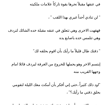
في عنقها مقبلاً نحرها بقوة تاركاً علامات ملكيته
" لن تنادي أحداً غيري بهذا اللقب " ،
قهقهت الاخرى وهي تتعلق في عنقه مقبلة خده الشائك لتردف
وهي تتلمس خده باصابع يده
" ذقنك طال قليلاً ما رأيك بأن اقوم بحلقه لك"
إبتسم الاخر وهو يحملها للخروج من الغرفة ليردف قائلا امام
وجهها القريب منه
"اود ذلك كثيراً ،حتى إني أفكر بأن أمكث معك الليلة لتقومي
بحلق ذقني ما رأيك؟" ،