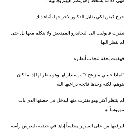
أنهى كلامه بسخط وهو ينظر اليهم بجانبية ،
خرج كيفن لكي يقابل الدكتور لاخراجها ،أثناء ذلك
نظرت فايوليت الى اليخاندرو الممتعض ولا يتكلم معها بل حتى
لم ينظر اليها
قهقهت بخفة لتجذب أنظاره
"لماذا حبيبي منزعج ؟" ، إستدار لها وهو ينظر لها إذا ما كان
يتوهم، لكنه وجدها فاتحه ذراعيها اليه
لم ينتظر أكثر وهو يقترب منها ليدخل في حضنها الذي بات
مهووساً بهِ ،
ليرفعها من على السرير مجلساً إياها في حضنه ،ليغرس رأسه