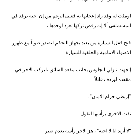
اومئت له وقد زاد إعجابها بهِ فعلى الرغم من إن اخته ترقد في
المسشتفى ألا إنه رفض تركها تعود لوحدها ،
فتح قفل السيارة من بعيد بجهاز التحكم لتصدر صوتاً مع ظهور
الاضواء الامامية والخلفية للسيارة
إتجهت نازلي للجلوس بجانب مقعد السائق ،ليركب الاخر في
مقعده ليردف قائلاً
"إربطي حزام الامان" ،
نفت الاخرى برأسها لتقول
"لا أريد انا لا احبه" ، هز الاخر رأسه بعدم صبر