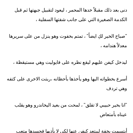
دنى بعد ذلك مقبلاً خدها المحمر ، ليعود لتقبيل جبهتها ثم قبل
الكدمة الصغيرة التي على جانب شفتها السفلية ،
"صباح الخير لكِ ايضاً" ، تمتم بخفوت وهو ينزل من على سريرها
معدلاً هندامه ،
ليدخل كيفن عليهم ليقع نظره على فايوليت وهي مستيقظة ،
أسرع بخطواته اليها وهو يأخذها بأحظانه ،ربتت الاخرى على كتفه
وهي تردف
"انا بخير حبيبي لا تقلق" ، لمحت من بعيد اليخاندرو وهو يقلب
عيناه بأمتعاض
أبتسمت بخفة ليبتعد كيفن عنها لكي لا يأذيها فجسدها متعب