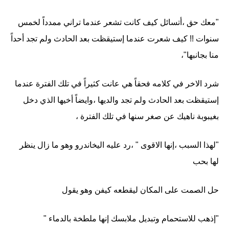
"معك حق ،أتسائل كيف كانت تشعر عندما تراني ممدداً لخمس
سنوات !! كيف شعرت عندما إستيقظت بعد الحادث ولم تجد أحداً
منا بجانبها"،
شرد الاخر في كلامه فحقاً هي عانت كثيراً في تلك الفترة عندما
إستيقظت بعد الحادث ولم تجد والديها ،وايضاً أخيها الذي دخل
بغيبوبة ناهيك عن صغر سنها في تلك الفترة ،
"لهذا السبب ،إنها الاقوى " ،رد عليه اليخاندرو وهو ما زال ينظر
لها بحب
حل الصمت على المكان ليقطعه كيفن وهو يقول
"إذهب للاستحمام وتبديل ملابسك إنها ملطخة بالدماء "