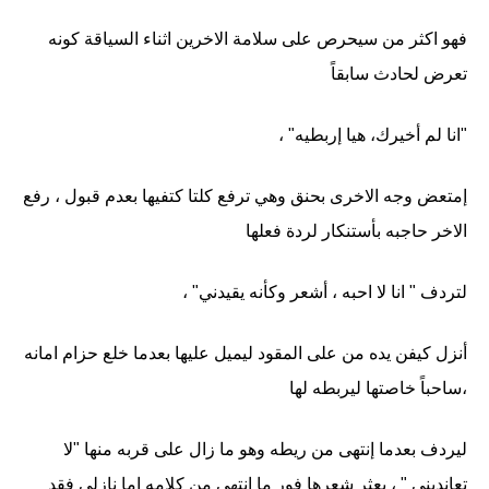
فهو اكثر من سيحرص على سلامة الاخرين اثناء السياقة كونه
تعرض لحادث سابقاً
"انا لم أخيرك، هيا إربطيه" ،
إمتعض وجه الاخرى بحنق وهي ترفع كلتا كتفيها بعدم قبول ، رفع
الاخر حاجبه بأستنكار لردة فعلها
لتردف " انا لا احبه ، أشعر وكأنه يقيدني" ،
أنزل كيفن يده من على المقود ليميل عليها بعدما خلع حزام امانه
،ساحباً خاصتها ليربطه لها
ليردف بعدما إنتهى من ريطه وهو ما زال على قربه منها "لا
تعانديني " ، بعثر شعرها فور ما إنتهى من كلامه اما نازلي فقد