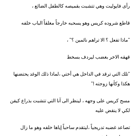
رأى فايوليت وهي تتشبت بقميصه كالطفل الضائع ،
قاطع شروده كريس وهو يسحبه خارجاً مغلقاً الباب خلفه
"ماذا تفعل ؟ الا تراهم نائمين ؟" ،
قهقه الاخر بغضب ليردف بسخط
"تلك التي ترقد في الداخل هي أختي ،لماذا ذلك الوغد يحتضنها
هكذا وكأنها زوجته !"
مسح كريس على وجهه ، لينظر الى آنا التي تتشبت بذراع كيفن
لكي لا ينقض عليه
تصاعد غضبه تدريجياً ،ليتقدم ساحباً إياها خلفه وهو ما زال