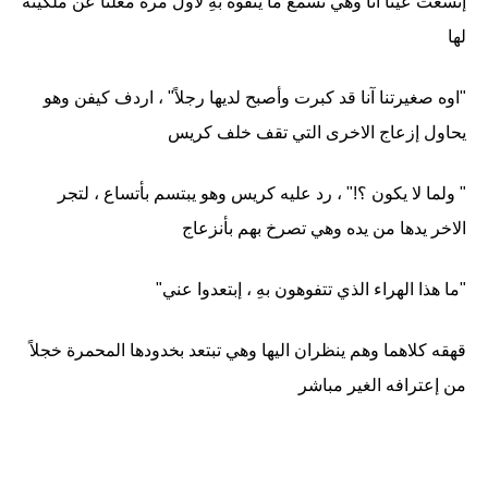
إتسعت عينا آنا وهي تسمع ما يتفوه بهِ لاول مرة معلناً عن ملكيته
لها
"اوه صغيرتنا آنا قد كبرت وأصبح لديها رجلاً" ، اردف كيفن وهو
يحاول إزعاج الاخرى التي تقف خلف كريس
" ولما لا يكون ؟!" ، رد عليه كريس وهو يبتسم بأتساع ، لتجر
الاخر يدها من يده وهي تصرخ بهم بأنزعاج
"ما هذا الهراء الذي تتفوهون بهِ ، إبتعدوا عني"
قهقه كلاهما وهم ينظران اليها وهي تبتعد بخدودها المحمرة خجلاً
من إعترافه الغير مباشر