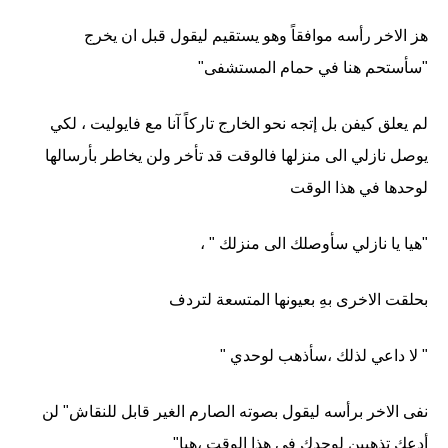
هز الاخر رأسه موافقاً وهو يستقيم ليقول قبل ان يخرج
"سأستحم هنا في حمام المستشفى"
لم يعلق كيفن بل إتجه نحو الخارج تاركاً آنا مع فايوليت ، لكي
يوصل نازلي الى منزلها فالوقت قد تأخر ولن يخاطر بأرسالها
لوحدها في هذا الوقت
"هيا يا نازلي سأوصلك الى منزلك " ،
بحلقت الاخرى بهِ بعيونها المتسعة لتردف
" لا داعي لذلك ،سأذهب لوحدي "
نفى الاخر برأسه ليقول بصوته الصارم الغير قابل للنقاش" لن
أدعكِ تذهبين لوحدك في هذا الوقت ،هيا"