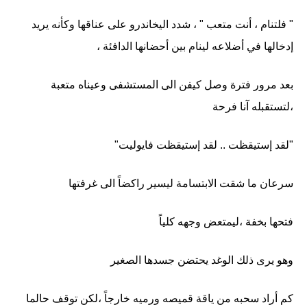
" فلتنام ، أنت متعب " ، شدد اليخاندرو على عناقها وكأنه يريد
إدخالها في أضلاعه لينام بين أحضانها الدافئة ،
بعد مرور فترة وصل كيفن الى المستشفى وعيناه متعبة
،لتستقبله آنا فرحة
"لقد إستيقظت .. لقد إستيقظت فايوليت"
سرعان ما شقت الابتسامة ليسير راكضاً الى غرفتها
فتحها بخفة ،ليمتعض وجهه كلياً
وهو يرى ذلك الوغد يحتضن جسدها الصغير
كم أراد سحبه من ياقة قميصه ورميه خارجاً ،لكن توقف حالما