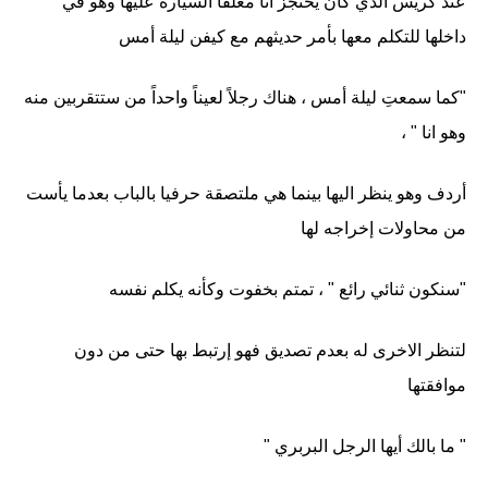
عند كريس الذي كان يحتجز آنا مغلقاً السيارة عليها وهو في
داخلها للتكلم معها بأمر حديثهم مع كيفن ليلة أمس
"كما سمعتِ ليلة أمس ، هناك رجلاً لعيناً واحداً من ستتقربين منه
وهو انا " ،
أردف وهو ينظر اليها بينما هي ملتصقة حرفيا بالباب بعدما يأست
من محاولات إخراجه لها
"سنكون ثنائي رائع " ، تمتم بخفوت وكأنه يكلم نفسه
لتنظر الاخرى له بعدم تصديق فهو إرتبط بها حتى من دون
موافقتها
" ما بالك أيها الرجل البربري "