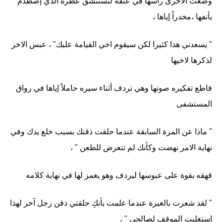
وضعت الاخرى رأسها في عنقه لتستنشق عطره الذي إصطدم
بأنفها ،مخدراً إياها ،
" يسعدني هذا كثيرا لكن سيقوم اخي القيامة عليك" ، عبس الاخر
لذكرها لاخيها
قاطع تفكيره صوتها وهي تردف أثناء سيره حاملاً إياها في رواق
المستشفى
" ماذا عن المرة السابقة عندما حلقت ذقنك بسبب خلع يدك وفي
نهاية الامر نهضت وكأنك لم تتعرض للطعن " ،
قهقه بقوة على عبوسها ليردف وهو يغمز لها في نهاية كلامه
" لقد شعرت بالغيرة عندما علمت بأنكِ حلقتي ذقن رجل آخر لهذا
إستغليت الموقف لصالحي " ،