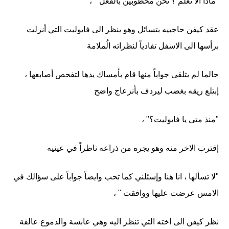
"ماذا ألا تعلم ؟ نحن مخطوبين بالفعل " ،
عقد كيفن حاجبيه بتسائل وهو ينظر الى فايوليت التي أنزلت
برأسها الى الاسفل تفادياً لنظراته الُملامة
حالما لم يتلقى جواباً منها قام بأمساك يدها لتفحص أصابعها ،
إبتلع ريقه بغضب ليردف بأنزعاج واضح
"منذ متى يا فايوليت؟" ،
إقترب الاخر منه وهو يجره من ذراعه ناظراً في عينيه
"لا تسألها ، انا هنا وإسئلني كما تحب وايضاً جواباً على سؤالك في
الامس عرضت عليها ووافقت " ،
نظر كيفن الى اخته التي تنظر اليه وهي عابسة والدموع عالقة