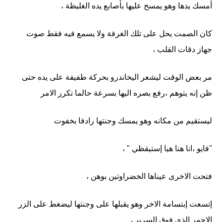
أمسك يدها وهو يمسح عليها بأصابع يده الغليظة ،
كان الصمت يحل على تلك الغرفة ولا يسمع فيه فقط صوت
جهاز دقات القلب ،
مر بعض الوقت ليشعر اليخاندرو بحركة طفيفة على يده حتى
ظن إنه يتوهم ،رفع بصره اليها بسرعة حالما تكرر الامر
ليستقيم من مكانه وهو يمسك وجنتها رادفا بخفوت
"فايو ،انا هنا هيا إستيقظي " ،
فتحت الاخرى عيناها الخضراوتين بوهن ،
إتسعت إبتسامة الاخر وهو يقبلها على وجنتها ليضغط على الزر
الاحمر الذي فوق السرير ،