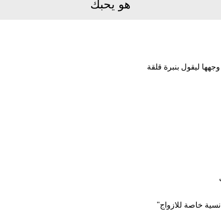
هو يحبك
هها ليقول بنبرة قلقة
نسية خاصة للازواج"