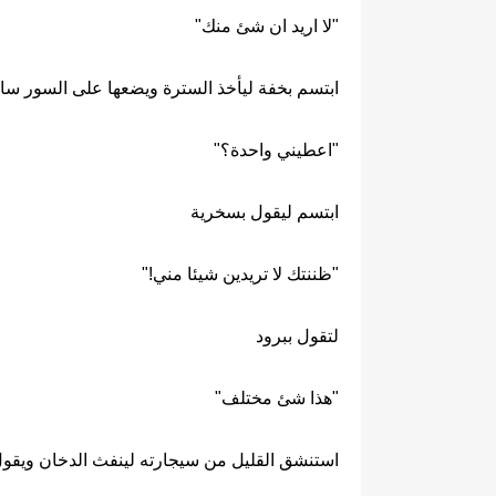
"لا اريد ان شئ منك"
ابتسم بخفة ليأخذ السترة ويضعها على السور ساد
"اعطيني واحدة؟"
ابتسم ليقول بسخرية
"ظننتك لا تريدين شيئا مني!"
لتقول ببرود
"هذا شئ مختلف"
استنشق القليل من سيجارته لينفث الدخان ويقو