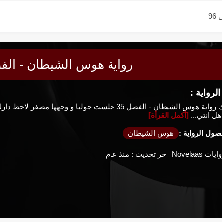
9
9
9
رواية هوس الشيطان - الفصل
9
رواية :
9
هو يحبك رواية هوس الشيطان - الفصل 35 جلست جوليا و وجه
9
هل انتي...
[أكمل القرأة]
ول الرواية :
هوس الشيطان
9
ايات Novelaas
اخر تحديث :
منذ عام
8