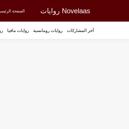
Novelaas روايات
الصفحة الرئيسي
آخر المشاركات
روايات رومانسية
روايات مافيا
رو
رواية الزهور هي الطُعم - الفصل 8
رواية الزهور هي الطُعم - الفصل 7