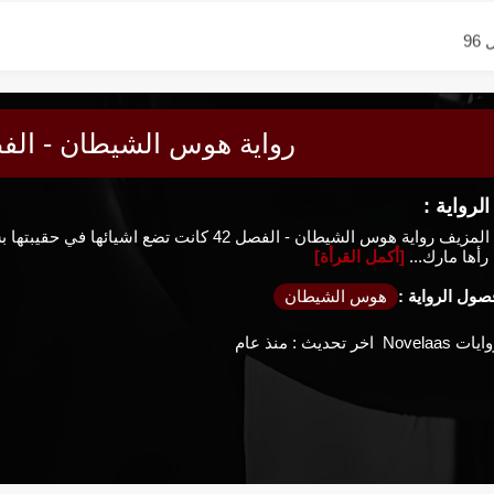
9
9
9
رواية هوس الشيطان - الفصل
9
رواية :
9
الحبيب المزيف رواية هوس الشيطان - الفصل 42 كانت
9
رأها مارك...
[أكمل القرأة]
ول الرواية :
هوس الشيطان
9
ايات Novelaas
اخر تحديث :
منذ عام
8