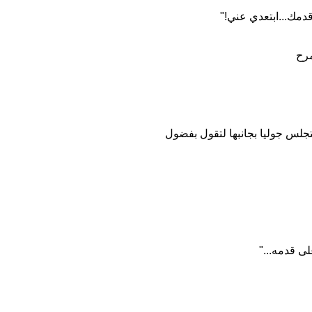
قدمك...ابتعدي عني!"
مرح
تجلس جوليا بجانبها لتقول بفضول
ى قدمه..."