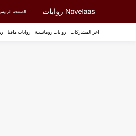
Novelaas روايات
الصفحة الرئيسي
آخر المشاركات
روايات رومانسية
روايات مافيا
رو
رواية الزهور هي الطُعم - الفصل 8
رواية الزهور هي الطُعم - الفصل 7