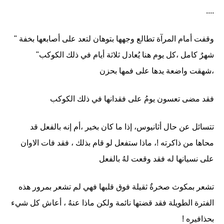
....
وقفت أمام المرآة تطالع وجهها بتوهان لتعد على أصابعها بخفة "
شهرٌ كامل ،كل يوم هنا يُعادل ثلاثة أيام في ذلك الكوكب"
،شهقت واضعة يدها على فمها بحزن
فقد مضى تعسون يومُ على فقدانها في ذلك الكوكب
تتسائل عن حال أثانيوس، إذا ما كان بخير ،أم إنه بالفعل قد
محاها من ذاكرته !، ماذا ستفعل لو قام بذلك ، فقد فات الاوان
على نسيانها له فقد وقعت لهُ بالفعل
تشعر بمكوث صخرةٌ ثقيلة فوق قلبها فهي لم تشعر بمرور هذه
الفترة الطويلة فقد قضتها نائمة ولكن ماذا عنهُ ، أعاش كل شيء
بحذافيره !