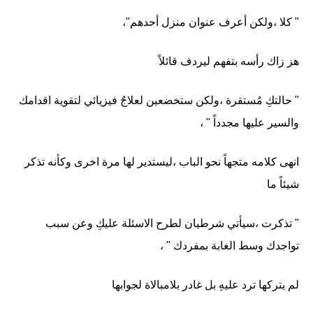
" كلا ،ولكن أعرف عنوان منزل أحدهم"،
هز زاك رأسه بتفهم ليردف قائلاً
" حالتكِ مُستقرة ،ولكن ستخضعين لعلاجٌ فيزيائي لتقوية اقدامك
والسير عليها مجدداً " ،
انهى كلامه متجهاً نحو الباب ،ليستدير لها مرة اخرى وكأنه تذكر
شيئاً ما
" تذكرت ،سيأتي شرطيان لطرح الاسئلة عليكِ وعن سبب
تواجدك وسط الغابة بمفردك " ،
لم يتركها ترد عليهِ بل غادر بلامبالاة لجوابها