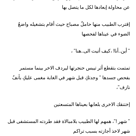
عن محاولة إبعادها لكل ما يتصل بها
إقترب الطبيب منها حاملٌ مصباح حيث أقام بتشغيله واضعٌ
الضوء في عيناها لفحصها
" أين..أنا! ،كيف أتيت الى..هنا" ،
تمتمت بتقطع أثر تيبس حنجرتها ليردف الاخر بينما مستمر
بفحص جسدها " وجدتكِ قبل شهر في الغابة مغمى عليكِ بأنفٌ
نازف"،
إختنقك الاخرى بلعابها بعيناها المتسعتين
" شهر !"، همهم لها الطبيب بلامبالاة فقد طردته المستشفى قبل
شهر لاخذ أجازته بسبب تراكم