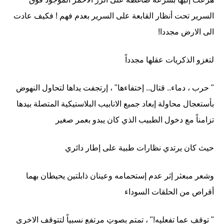
السرير تحت أنظار القابعة على السرير بعدم فهم ! فكيف عادت
الى الارض مجددا!
لتغزو الذكريات عقلها مجدداً
" حرب ، دماء.. قتال.. إختفاءها" ، إرتجفت يداها لتحاول النهوض
بأستعجال محاولة إبعاد جميع الانابيب البلاستيكية المتصلة بيدها
تزامناً مع دخول الطبيب الذي كان يبدو بعمر صغير
حيث كان يرتدي نظارات طبية على إطار دائري
وشعر مبعثر إثر عدم إستحمامه وعينان ذابلتين يحيطان بهما
أقراص من الحلقات السوداء
" توقفِ عما تفعليه!" ، تمتم بصوتٍ مرتفع نسبياً لتتوقف الاخرى