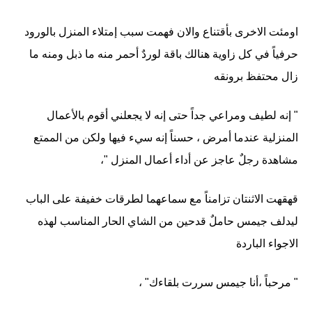
اومئت الاخرى بأقتناع والان فهمت سبب إمتلاء المنزل بالورود
حرفياً في كل زاوية هنالك باقة لوردٌ أحمر منه ما ذبل ومنه ما
زال محتفظ برونقه
" إنه لطيف ومراعي جداً حتى إنه لا يجعلني أقوم بالأعمال
المنزلية عندما أمرض ، حسناً إنه سيء فيها ولكن من الممتع
مشاهدة رجلٌ عاجز عن أداء أعمال المنزل "،
قهقهت الاثنتان تزامناً مع سماعهما لطرقات خفيفة على الباب
ليدلف جيمس حاملٌ قدحين من الشاي الحار المناسب لهذه
الاجواء الباردة
" مرحباً ،أنا جيمس سررت بلقاءك" ،