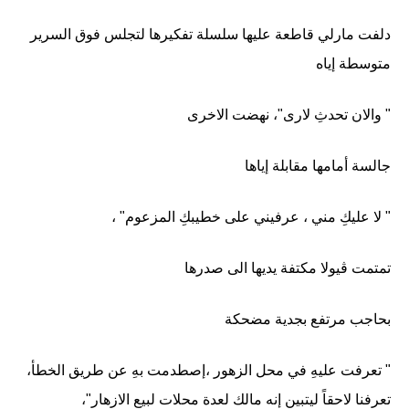
دلفت مارلي قاطعة عليها سلسلة تفكيرها لتجلس فوق السرير
متوسطة إياه
" والان تحدثِ لارى"، نهضت الاخرى
جالسة أمامها مقابلة إياها
" لا عليكِ مني ، عرفيني على خطيبكِ المزعوم" ،
تمتمت ڤيولا مكتفة يديها الى صدرها
بحاجب مرتفع بجدية مضحكة
" تعرفت عليهِ في محل الزهور ،إصطدمت بهِ عن طريق الخطأ،
تعرفنا لاحقاً ليتبين إنه مالك لعدة محلات لبيع الازهار"،