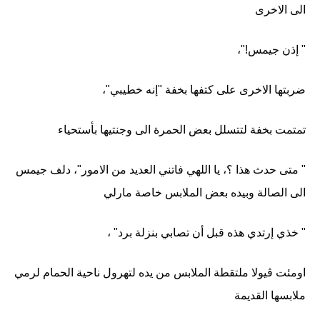
الى الاخرى
" إذن جيمس!"،
ضربتها الاخرى على كتفها بخفة "إنه خطيبي"،
تمتمت بخفة لتتسلل بعض الحمرة الى وجنتيها بأستحياء
" متى حدث هذا ؟، يا اللهي فاتني العديد من الامور"، دلف جيمس
الى الصالة وبيده بعض الملابس خاصة مارلي
" خذي إرتدي هذه قبل أن تصابي بنزلة برد" ،
اومئت ڤيولا ملتقطة الملابس من يده لتهرول ناحية الحمام لرمي
ملابسها القديمة