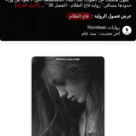
حدودها مسافر." رواية قاع الظلام - الفصل 38 " ...
[أكمل القرأة]
عرض فصول الرواية :
قاع الظلام
روايات Novelaas
اخر تحديث :
منذ عام