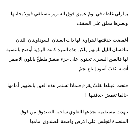
بمارلي غاطة في نومٌ عميق فوق السرير ،تستلقي ڤيولا بجانبها
وبصرها معلق على السقف
أغمضت حدقتيها ليتراوى لها ذات العينان السوداويتان اللتان
تنافسان الليل بلونهم ولكن هذه المرة كانت الرؤية أوضح بالنسبة
لها فالعين اليسرى تحتوي على جزء صغيرٌ ملطخٌ باللون الاصفر
أشبه بثقبٌ أسود إبتلع نجمٌ
فتحت عيناها بقلبٌ يقرع فلماذا تستمر هذه العين بالظهور أمامها
حالما تغمض حدقتيها !!
تنهدت مستقيمة بجذعها العلوي ساحبة الصندوق من فوق
المنضدة لتجلس على الارض واضعة الصندوق امامها