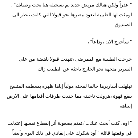
" عذراً ولكن هنالك مريض جديد تم تسجيله هنا تحت وصياتك" ،
اومئت لها الطبيبة لتعود ببصرها نحو ڤيولا التي كانت تنظر الى
الصندوق
" سأخرج الان ،وداعاً" ،
خرجت الطبيبة مع الممرضى ،تنهدت ڤيولا ناهضة من على
السرير متجهة نحو الخارج باحثة عن الطبيب زاك
تهلهلت أساريرها حالما لمحته مولياً إياها ظهره بمعطفه المتسخ
ببقع قهوة ،هرولت ناحيته مما جذبت طرقات أقدامها على الارض
إنتباهه
" اوه، كنت أبحث عنك..."،تمتم بصعوبة أثر إنقطاع نفسها إعتدلت
في وقفتها قائلة " أود شكرك على إنقاذي في ذلك اليوم وأيضاً