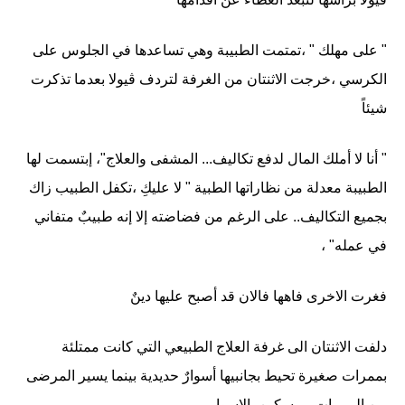
" على مهلك " ،تمتمت الطبيبة وهي تساعدها في الجلوس على
الكرسي ،خرجت الاثنتان من الغرفة لتردف ڤيولا بعدما تذكرت
شيئاً
" أنا لا أملك المال لدفع تكاليف... المشفى والعلاج"، إبتسمت لها
الطبيبة معدلة من نظاراتها الطبية " لا عليكِ ،تكفل الطبيب زاك
بجميع التكاليف.. على الرغم من فضاضته إلا إنه طبيبٌ متفاني
في عمله" ،
فغرت الاخرى فاهها فالان قد أصبح عليها دينٌ
دلفت الاثنتان الى غرفة العلاج الطبيعي التي كانت ممتلئة
بممرات صغيرة تحيط بجانبيها أسوارٌ حديدية بينما يسير المرضى
بين الممرات ممسكين بالاسوار