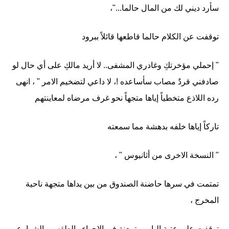
سأرد ديني لك من المال حالما..."،
توقفت عن الكلام حالما قاطعها قائلاً ببرود
" إحملي مؤخرتكِ وغادري المشفى.. لا أريد مالكِ على أي حال لو
صادفني قردٌ مصاب سأساعده !، لا داعي لتضخيم الامر " ، انهى
رده اللاذع متخطياً إياها متجهاً نحو غرف مرضاه لمعاينتهم
تاركاً إياها خلفه بدهشة مما سمعته
" النسخة الاخرى من أثانيوس " ،
تمتمت في سرها حاضنة الصندوق من بين يداها متجهة ناحية
المخرج ،
توقفت على عتبة الباب متمعنة في الاجواء والطقس والشوارع