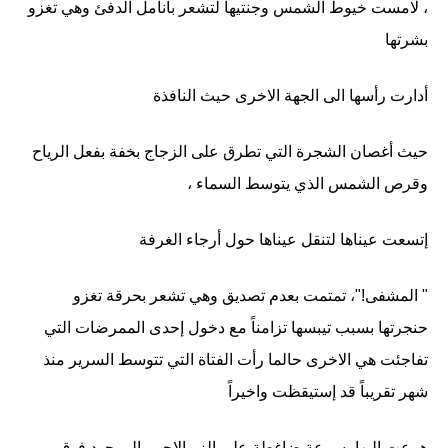
، لامست خيوط الشمس وجنتيها لتشعر بأنامل الدفئ وهي تغزو
بشرتها
أدارت رأسها الى الجهة الاخرى حيث النافذة
حيث أغصان الشجرة التي تطرق على الزجاج بخفة بفعل الرياح
وقرص الشمس الذي يتوسط السماء ،
إتسعت عيناها لتنقل عيناها حول أرجاء الغرفة
" المشفى!"، تمتمت بعدم تصديق وهي تشعر بحرقة تغزو
حنجرتها بسبب تيبسها تزامناً مع دخول إحدى الممرضات التي
تفاجئت هي الاخرى حالما رأت الفتاة التي تتوسط السرير منذ
شهر تقريباً قد إستيقظت واخيراً
هرعت إليها بسرعة ضاغطة على الزر الاحمر الموجود فوق