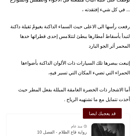
... في كل شيء إفتقدته ،
رفعت رأسها الى الاعلى حيث السماء الداكنة بغيومٌ ثقيلة داكنة
لتبدأ بأسقاط أمطارها ببطئ لتتلامس إحدى قطراتها خدها
المحمر أثر الجو البارد
إتبعت ببصرها تلك السيارات ذات الألوان الداكنة بأضواءها
الحمراء التي تضيء المكان التي تسير فيهِ،
أما الاشجار ذات الخضرة الغامقة المبللة بفعل المطر حيث
أخذت تتمايل مع ما تشتهيه الرياح .
قد يعجبك ايضا
منذ عام
رواية قاع الظلام - الفصل 10