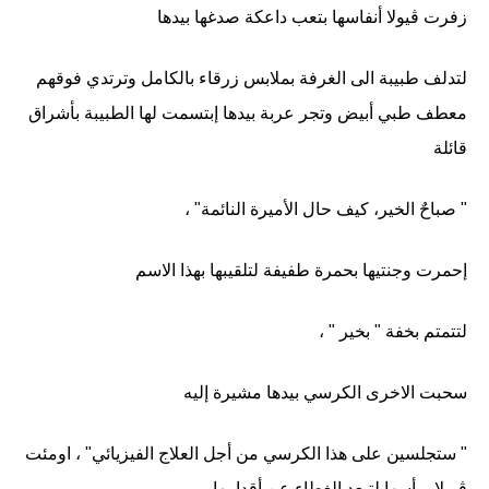
زفرت ڤيولا أنفاسها بتعب داعكة صدغها بيدها
لتدلف طبيبة الى الغرفة بملابس زرقاء بالكامل وترتدي فوقهم
معطف طبي أبيض وتجر عربة بيدها إبتسمت لها الطبيبة بأشراق
قائلة
" صباحٌ الخير، كيف حال الأميرة النائمة" ،
إحمرت وجنتيها بحمرة طفيفة لتلقيبها بهذا الاسم
لتتمتم بخفة " بخير " ،
سحبت الاخرى الكرسي بيدها مشيرة إليه
" ستجلسين على هذا الكرسي من أجل العلاج الفيزيائي" ، اومئت
ڤيولا برأسها لتبعد الغطاء عن أقدامها