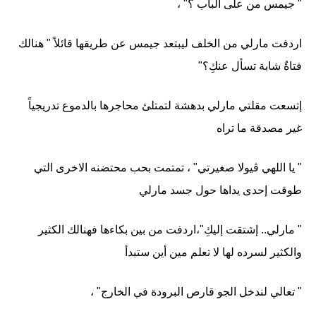
" جيمس من على الباب ؟" ،
اردفت مارلي من الخلف ليبتعد جيمس عن طريقها قائلاً " هنالك
فتاةٌ شابة تسأل عنكِ؟"
إتسعت مقلتي مارلي بدهشة لتمتلئ محاجرها بالدموع تدريجياً
غير مصدقة ما تراه
" يا اللهي ڤيولا صغيرتي" ، تمتمت بحب محتضنه الاخرى التي
طوقت إحدى يداها حول جسد مارلي
" مارلي.. إشتقت إليكِ"،اردفت من بين بكاءها فهنالك الكثير
والكثير لسرده لها لا تعلم مين أين ستبدأ
" تعالي لندخل الجو قارص البرودة في الخارج" ،