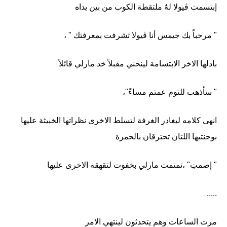
إبتسمت ڤيولا لهٌ ملتقطة الكوب من بين يداه
" مرحباً بك جيمس أنا ڤيولا تشرفت بمعرفتك " ،
بادلها الاخر الابتسامة لينحني مقبلاً خد مارلي قائلاً
" سأذهب للنوم عمتم مساءً"،
انهى كلامه ليغادر الغرفة لتسلط الاخرى نظراتها الخبيثة عليها
بوجنتيها اللتان تحترقان بالحمرة
" إصمتِ" ،تمتمت مارلي بخفوت لتقهقه الاخرى عليها
.....
مرت الساعات وهم يتحدثون لينتهي الامر