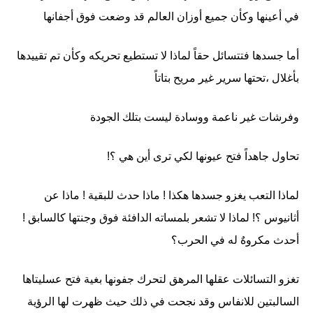
في أعينها وكأن جميع أوزان العالم قد وضعت فوق أجفانها
أما جسدها فتتسائل حقاً لماذا لا تستطيع تحريكه وكأن تم تقييدها
بأغلال ،تحتها سرير غير مريح بتاتاً
وفرشات غير ناعمة ووسادة ليست بتلك الجودة
تحاول جاهداً فتح عيونها لكي ترى أين هي ؟!
لماذا التعب يغزو جسدها هكذا ! ماذا حدث للبقية ! ماذا عن
أثانيوس ؟! لماذا لا تشعر بلمساته الدافئة فوق وجنتها كالسابق !
أحدث مكروهٌ له في الحرب؟
تغزو التسائلات عقلها المرهق لتحرك جفونها بغية فتح عسليتاها
السالبتين للانفاس وقد نجحت في ذلك حيث ظهرت لها الرؤية