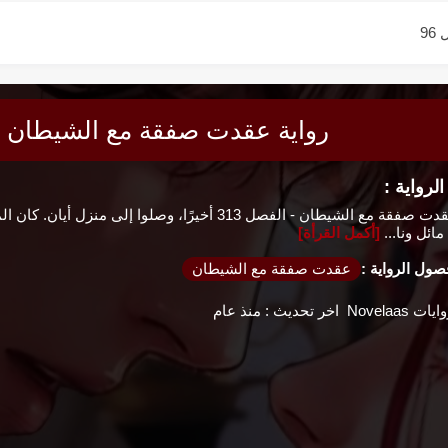
9
9
9
9
رواية عقدت صفقة مع الشيطان - ا
9
رواية :
9
رواية عقدت صفقة مع الشيطان - الفصل 313 أخيرًا، وصلو
ئل ونا...
[أكمل القرأة]
9
ول الرواية :
عقدت صفقة مع الشيطان
8
ايات Novelaas
اخر تحديث :
منذ عام