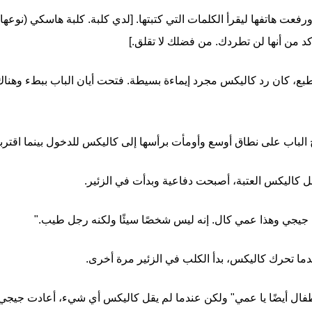
فعت هاتفها ليقرأ الكلمات التي كتبتها. [لدي كلبة. كلبة هاسكي (نوعها) 
أكد من أنها لن تطردك. من فضلك لا تقلق.]
طبع، كان رد كاليكس مجرد إيماءة بسيطة. فتحت أيان الباب ببطء وهناك 
 الباب على نطاق أوسع وأومأت برأسها إلى كاليكس للدخول بينما اقترب
 كاليكس العتبة، أصبحت دفاعية وبدأت في الزئير.
ا جيجي وهذا عمي كال. إنه ليس شخصًا سيئًا ولكنه رجل طيب."
ا تحرك كاليكس، بدأ الكلب في الزئير مرة أخرى.
ال أيضًا يا عمي" ولكن عندما لم يقل كاليكس أي شيء، أعادت جيجي انت