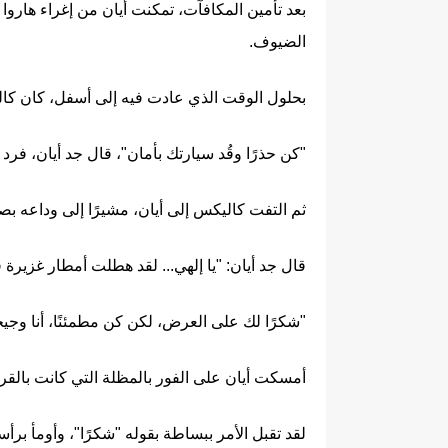
بعد تأمين المكافآت، تمكنت أيان من إغراء هاروا
الضيوف.
بحلول الوقت الذي عادت فيه إلى أسفل، كان كالي
"كن حذرًا وقُد سيارتك بأمان"، قال جد أيان، فرد 
ثم التفت كاليكس إلى أيان، مشيرًا إلى وداعه ب
قال جد أيان: "يا إلهي... لقد هطلت أمطار غزيرة 
"شكرًا لك على العرض، لكن كن مطمئنًا، أنا وج
أمسكت أيان على الفور بالمظلة التي كانت بالقر
لقد تقبل الأمر ببساطة بقوله "شكرًا"، وأومأ برأس