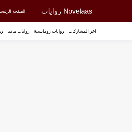
Novelaas روايات
الصفحة الرئيسي
آخر المشاركات
روايات رومانسية
روايات مافيا
رو
رواية الزهور هي الطُعم - الفصل 8
رواية الزهور هي الطُعم - الفصل 7