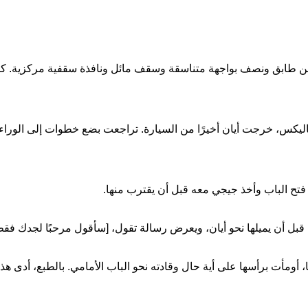
ًا من طابق ونصف بواجهة متناسقة وسقف مائل ونافذة سقفية مركزية. كا
ليكس، خرجت أيان أخيرًا من السيارة. تراجعت بضع خطوات إلى الوراء 
فتح الباب وأخذ جيجي معه قبل أن يقترب منها.
 أن يميلها نحو أيان، ويعرض رسالة تقول، [سأقول مرحبًا لجدك فقط
 أومأت برأسها على أية حال وقادته نحو الباب الأمامي. بالطبع، أدى ه