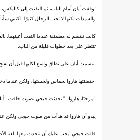
توقفت أيان أمام الباب، ثم التفتت إلى كاليكس، ور
والسيدات لكنها لا تحب الرجال كثيرًا. لكنني سأت
كانت تبتسم له مطمئنة عندما التقت أعينهما. بال
تنتظر على بعد خطوات قليلة من الباب.
ابتسمت أيان على نطاق واسع لكلبها قبل أن تفتح
احتضنتها هاروا بحماس ولحستها، ولكن عندما دخل
"مرحبًا، هاروا..." تحدثت جيجي بصوت خافت. "أن
يبدو أن هاروا قد هدأت من صوت جيجي ولكن عندم
قالت جيجي "يجب عليك أن تتحدث معها بلغة الأطف