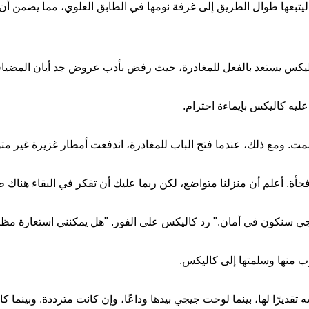
 ليتبعها طوال الطريق إلى غرفة نومها في الطابق العلوي، مما يضمن أن 
كس يستعد بالفعل للمغادرة، حيث رفض بأدب عروض جد أيان المضيافة بتمد
عليه كاليكس بإيماءة احترام.
صمت. ومع ذلك، عندما فتح الباب للمغادرة، اندفعت أمطار غزيرة غير م
فجأة. أعلم أن منزلنا متواضع، لكن ربما عليك أن تفكر في البقاء هناك 
يجي سنكون في أمان." رد كاليكس على الفور. "هل يمكنني استعارة مظل
ب منها وسلمتها إلى كاليكس.
ه تقديرًا لها، بينما لوحت جيجي بيدها وداعًا، وإن كانت مترددة. وبينما