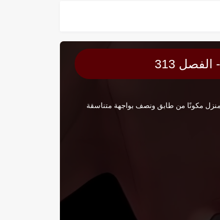
لفصل 313
ا إلى منزل أيان. كان المنزل مكونًا من طابق ونصف بواجهة متناسقة